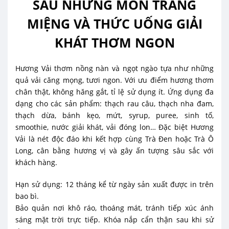
SAU NHỮNG MÓN TRÁNG
MIỆNG VÀ THỨC UỐNG GIẢI
KHÁT THƠM NGON
Hương Vải thơm nồng nàn và ngọt ngào tựa như những
quả vải căng mọng, tươi ngon. Với ưu điểm hương thơm
chân thật, không hăng gắt, tỉ lệ sử dụng ít. Ứng dụng đa
dạng cho các sản phẩm: thạch rau câu, thạch nha đam,
thạch dừa, bánh kẹo, mứt, syrup, puree, sinh tố,
smoothie, nước giải khát, vải đóng lon… Đặc biệt Hương
Vải là nét độc đáo khi kết hợp cùng Trà Đen hoặc Trà Ô
Long, cân bằng hương vị và gây ấn tượng sâu sắc với
khách hàng.
Hạn sử dụng: 12 tháng kể từ ngày sản xuất được in trên
bao bì.
Bảo quản nơi khô ráo, thoáng mát, tránh tiếp xúc ánh
sáng mặt trời trực tiếp. Khóa nắp cẩn thận sau khi sử