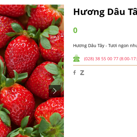
Hương Dâu Tây
0
Hương Dâu Tây - Tươi ngon nh
(028) 38 55 00 77 (8:00-17