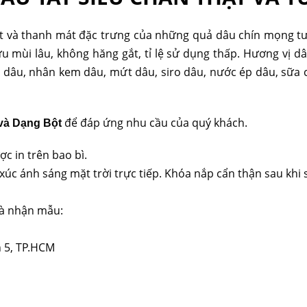
 và thanh mát đặc trưng của những quả dâu chín mọng tươ
lưu mùi lâu, không hăng gắt, tỉ lệ sử dụng thấp. Hương vị 
âu, nhân kem dâu, mứt dâu, siro dâu, nước ép dâu, sữa c
để đáp ứng nhu cầu của quý khách.
và Dạng Bột
c in trên bao bì.
xúc ánh sáng mặt trời trực tiếp. Khóa nắp cẩn thận sau khi 
 và nhận mẫu:
n 5, TP.HCM