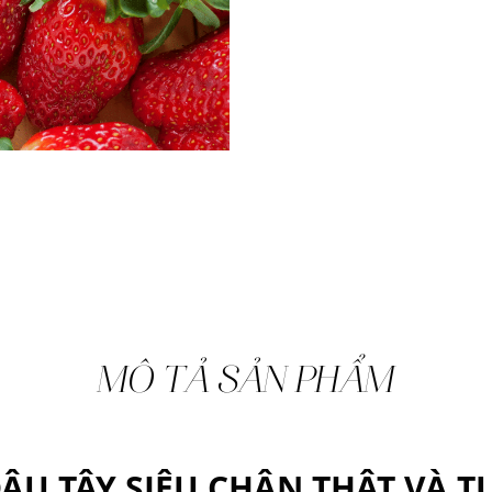
MÔ TẢ SẢN PHẨM
U TÂY SIÊU CHÂN THẬT VÀ 