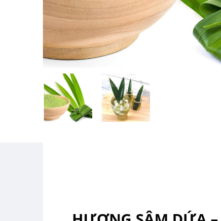
HƯƠNG SÂM DỨA –