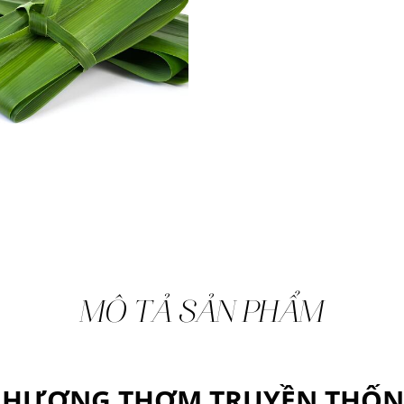
MÔ TẢ SẢN PHẨM
 HƯƠNG THƠM TRUYỀN THỐN