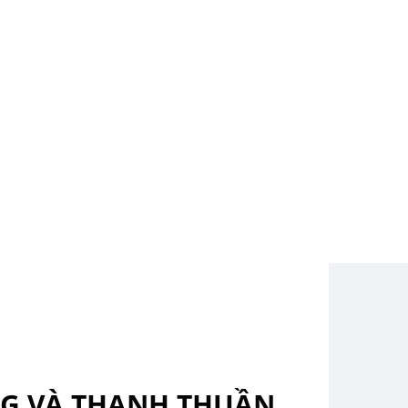
G VÀ THANH THUẦN