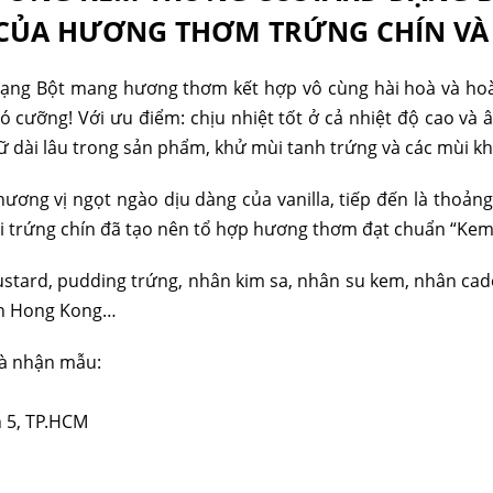
CỦA HƯƠNG THƠM TRỨNG CHÍN VÀ
ạng Bột mang hương thơm kết hợp vô cùng hài hoà và hoà
 cưỡng! Với ưu điểm: chịu nhiệt tốt ở cả nhiệt độ cao v
giữ dài lâu trong sản phẩm, khử mùi tanh trứng và các mùi 
ương vị ngọt ngào dịu dàng của vanilla, tiếp đến là thoả
i trứng chín đã tạo nên tổ hợp hương thơm đạt chuẩn “Kem
tard, pudding trứng, nhân kim sa, nhân su kem, nhân cadé,
on Hong Kong…
 và nhận mẫu:
n 5, TP.HCM