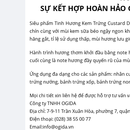
SỰ KẾT HỢP HOÀN HẢO 
Siêu phẩm Tinh Hương Kem Trứng Custard D
chín cùng với mùi kem sữa béo ngậy ngon khó
hăng gắt, tỉ lệ sử dụng thấp, mùi hương lưu 
Hành trình hương thơm khởi đầu bằng note h
cuối cùng là note hương đầy quyến rũ của mù
Ứng dụng đa dạng cho các sản phẩm: nhân cus
trứng nướng, bánh trứng xốp, bánh trứng n
Mọi chi tiết xin liên hệ để được hỗ trợ tư vấn
Công ty TNHH OGIDA
Địa chỉ: 7-9-11 Trần Xuân Hòa, phường 7, quậ
Điện thoại: (028) 38 55 00 77
Email:info@ogida.vn