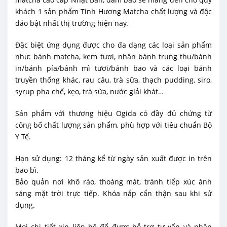
khách 1 sản phẩm Tinh Hương Matcha chất lượng và độc
đáo bật nhất thị trường hiện nay.
Đặc biệt ứng dụng được cho đa dạng các loại sản phẩm
như: bánh matcha, kem tươi, nhân bánh trung thu/bánh
in/bánh pía/bánh mì tươi/bánh bao và các loại bánh
truyền thống khác, rau câu, trà sữa, thạch pudding, siro,
syrup pha chế, kẹo, trà sữa, nước giải khát…
Sản phẩm với thương hiệu Ogida có đầy đủ chứng từ
công bố chất lượng sản phẩm, phù hợp với tiêu chuẩn Bộ
Y Tế.
Hạn sử dụng: 12 tháng kể từ ngày sản xuất được in trên
bao bì.
Bảo quản nơi khô ráo, thoáng mát, tránh tiếp xúc ánh
sáng mặt trời trực tiếp. Khóa nắp cẩn thận sau khi sử
dụng.
Mọi chi tiết xin liên hệ để được hỗ trợ tư vấn và nhận