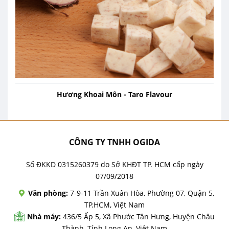
Hương Khoai Môn - Taro Flavour
CÔNG TY TNHH OGIDA
Số ĐKKD 0315260379 do Sở KHĐT TP. HCM cấp ngày
07/09/2018
Văn phòng:
7-9-11 Trần Xuân Hòa, Phường 07, Quận 5,
TP.HCM, Việt Nam
Nhà máy:
436/5 Ấp 5, Xã Phước Tân Hưng, Huyện Châu
Thành, Tỉnh Long An, Việt Nam