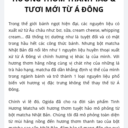
TƯƠI MỚI TỪ Á ĐÔNG
Trong thế giới bánh ngọt hiện đại, các nguyên liệu có
xuất xứ từ Âu châu như: bơ, sữa, cream cheese, whipping
cream… đã thống trị dường như là tuyệt đối và có mặt
trong hầu hết các công thức bánh. Nhưng bột matcha
Nhật Bản đã nổi lên như 1 nguyên liệu huyền thoại xuất
xứ từ Á Đông vì chính hương vị khác lạ của mình. Với
hương thơm hăng nồng cùng vị chát nhẹ của những lá
trà hảo hạng, matcha đã dần khẳng định vị thế của mình
trong ngành bánh và trở thành 1 loại nguyên liệu phổ
biến với hương vị đặc trưng không thể thay thế từ Á
Đông.
Chính vì lẽ đó, Ogida đã cho ra đời sản phẩm Tinh
Hương Matcha với hương thơm tuyệt hảo mô phỏng từ
bột matcha Nhật Bản. Chúng tôi đã mô phỏng toàn diện
từ mùi hăng nồng đến hương thơm thanh tao của bột
matcha cao cấp Nhật Bản, đảm bảo sẽ mang đến cho quý